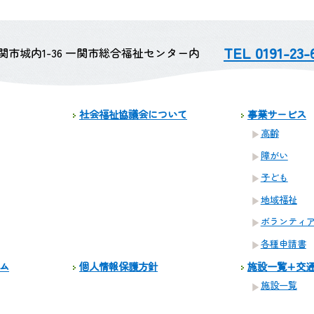
TEL 0191-23-
 一関市城内1-36 一関市総合福祉センター内
社会福祉協議会について
事業サービス
高齢
障がい
子ども
地域福祉
ボランティ
各種申請書
ム
個人情報保護方針
施設一覧+交
施設一覧